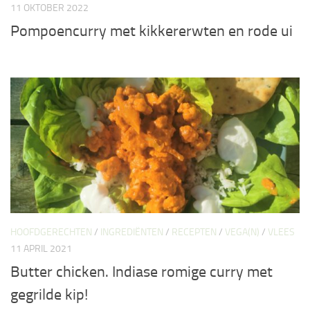
11 OKTOBER 2022
Pompoencurry met kikkererwten en rode ui
HOOFDGERECHTEN
/
INGREDIËNTEN
/
RECEPTEN
/
VEGA(N)
/
VLEES
11 APRIL 2021
Butter chicken. Indiase romige curry met
gegrilde kip!