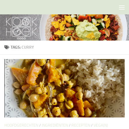
Doorgaan naar inhoud
TAGS:
CURRY
HOOFDGERECHTEN
/
INGREDIËNTEN
/
RECEPTEN
/
VEGA(N)