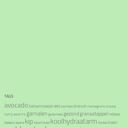
TAGS
avocado
balsamicoazijn
broccoli
BBQ
boontjes
champignons
chocola
garnalen
gezond
granaatappel
curry
indiaas
eend
fris
geitenkaas
koolhydraatarm
kip
linzen
italiaans
Japans
kipschnitzel
koolsla