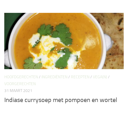
HOOFDGERECHTEN
/
INGREDIËNTEN
/
RECEPTEN
/
VEGA(N)
/
VOORGERECHTEN
31 MAART 2021
Indiase currysoep met pompoen en wortel