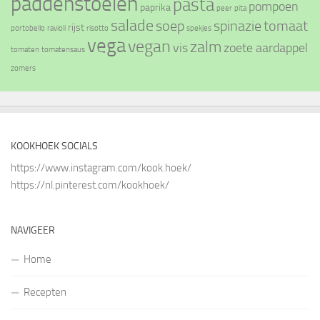
paddenstoelen
pasta
pompoen
paprika
peer
pita
salade
soep
spinazie
tomaat
rijst
portobello
ravioli
risotto
spekjes
vega
vegan
zalm
vis
zoete aardappel
tomaten
tomatensaus
zomers
KOOKHOEK SOCIALS
https://www.instagram.com/kook.hoek/
https://nl.pinterest.com/kookhoek/
NAVIGEER
Home
Recepten