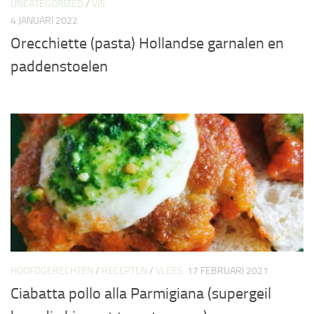
UNCATEGORIZED
/
VIS
4 JANUARI 2022
Orecchiette (pasta) Hollandse garnalen en
paddenstoelen
HOOFDGERECHTEN
/
RECEPTEN
/
VLEES
17 FEBRUARI 2021
Ciabatta pollo alla Parmigiana (supergeil