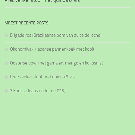
Prei/venkel stoof met quinoa & vis
MEEST RECENTE POSTS
Brigadeiros (Braziliaanse bom van dulce de leche)
Okonomiyaki (Japanse pannenkoek met kool)
Oosterse bowl met garnalen, mango en kokosrijst
Prei/venkel stoof met quinoa & vis
7 Kookcadeaus onder de €25,-