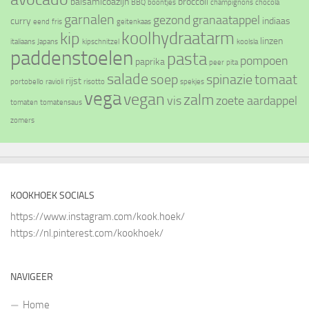
balsamicoazijn
broccoli
BBQ
boontjes
champignons
chocola
garnalen
gezond
granaatappel
curry
indiaas
eend
fris
geitenkaas
koolhydraatarm
kip
linzen
italiaans
Japans
kipschnitzel
koolsla
paddenstoelen
pasta
pompoen
paprika
peer
pita
salade
soep
spinazie
tomaat
rijst
portobello
ravioli
risotto
spekjes
vega
vegan
zalm
vis
zoete aardappel
tomaten
tomatensaus
zomers
KOOKHOEK SOCIALS
https://www.instagram.com/kook.hoek/
https://nl.pinterest.com/kookhoek/
NAVIGEER
Home