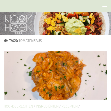
Doorgaan naar inhoud
TAGS:
TOMATENSAUS
HOOFDGERECHTEN
/
INGREDIËNTEN
/
RECEPTEN
/