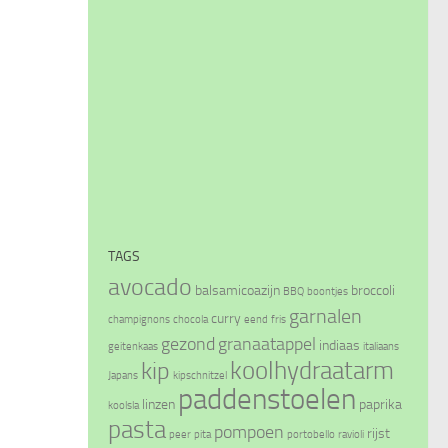
TAGS
avocado
balsamicoazijn
broccoli
BBQ
boontjes
garnalen
curry
champignons
chocola
eend
fris
gezond
granaatappel
indiaas
geitenkaas
italiaans
koolhydraatarm
kip
Japans
kipschnitzel
paddenstoelen
linzen
paprika
koolsla
pasta
pompoen
rijst
peer
pita
portobello
ravioli