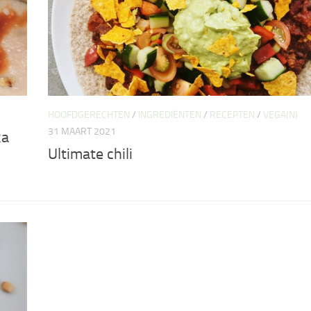
HOOFDGERECHTEN
/
INGREDIËNTEN
/
RECEPTEN
/
VEGA(N)
31 MAART 2021
ka
Ultimate chili