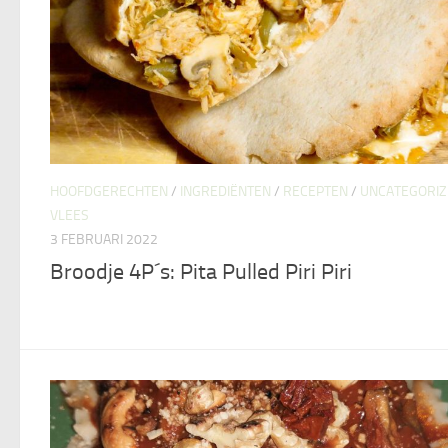
HOOFDGERECHTEN
/
INGREDIËNTEN
/
RECEPTEN
/
UNCATEGORIZ
VLEES
3 FEBRUARI 2022
Broodje 4P´s: Pita Pulled Piri Piri