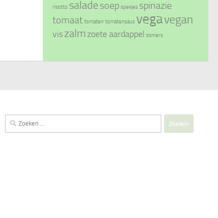
salade
soep
spinazie
risotto
spekjes
vega
vegan
tomaat
tomaten
tomatensaus
zalm
vis
zoete aardappel
zomers
Zoeken
naar: