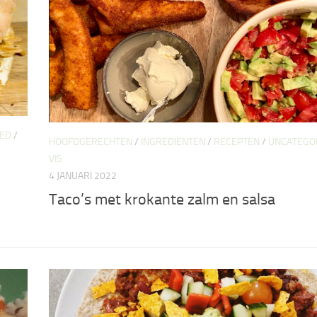
ED
/
HOOFDGERECHTEN
/
INGREDIËNTEN
/
RECEPTEN
/
UNCATEGO
VIS
4 JANUARI 2022
Taco’s met krokante zalm en salsa