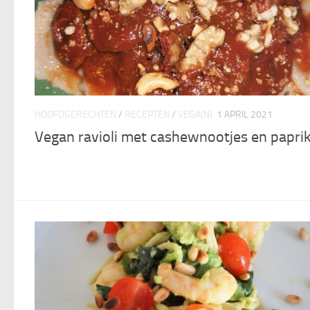
HOOFDGERECHTEN
/
RECEPTEN
/
VEGA(N)
1 APRIL 2021
Vegan ravioli met cashewnootjes en papri