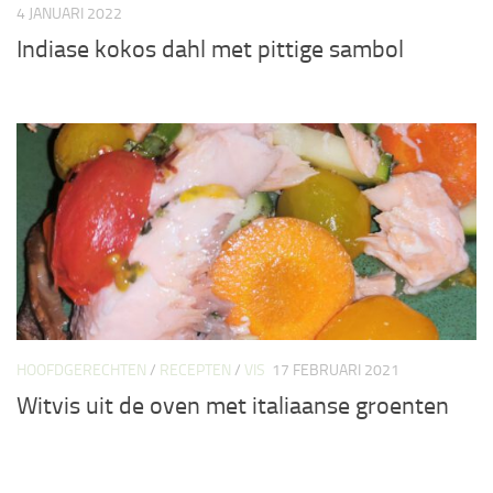
4 JANUARI 2022
Indiase kokos dahl met pittige sambol
HOOFDGERECHTEN
/
RECEPTEN
/
VIS
17 FEBRUARI 2021
Witvis uit de oven met italiaanse groenten