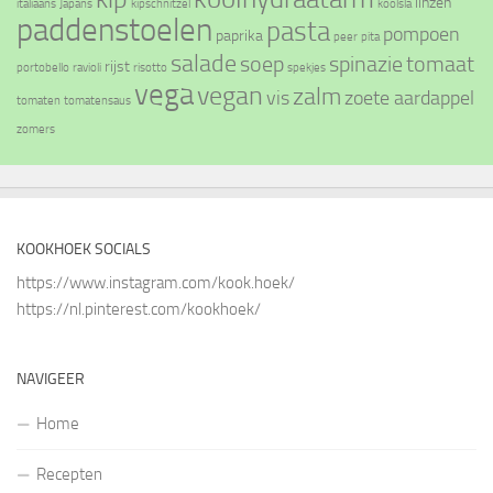
linzen
italiaans
Japans
kipschnitzel
koolsla
paddenstoelen
pasta
pompoen
paprika
peer
pita
salade
soep
spinazie
tomaat
rijst
portobello
ravioli
risotto
spekjes
vega
vegan
zalm
vis
zoete aardappel
tomaten
tomatensaus
zomers
KOOKHOEK SOCIALS
https://www.instagram.com/kook.hoek/
https://nl.pinterest.com/kookhoek/
NAVIGEER
Home
Recepten