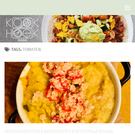
Doorgaan naar inhoud
TAGS:
TOMATEN
HOOFDGERECHTEN
/
INGREDIËNTEN
/
RECEPTEN
/
VEGA(N)