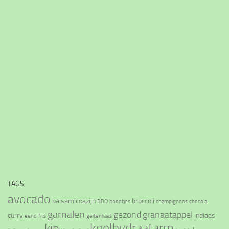
TAGS
avocado
balsamicoazijn
broccoli
BBQ
boontjes
champignons
chocola
garnalen
gezond
granaatappel
curry
indiaas
eend
fris
geitenkaas
koolhydraatarm
kip