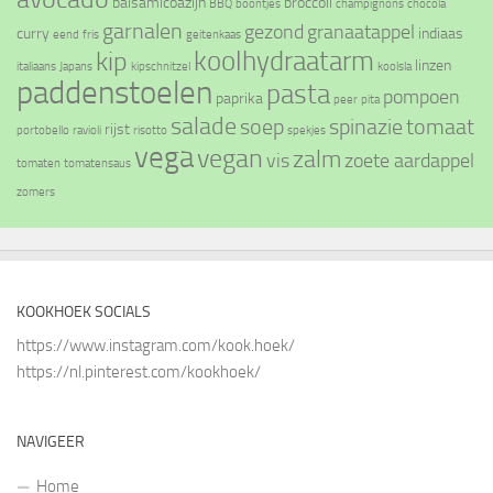
balsamicoazijn
broccoli
BBQ
boontjes
champignons
chocola
garnalen
gezond
granaatappel
curry
indiaas
eend
fris
geitenkaas
koolhydraatarm
kip
linzen
italiaans
Japans
kipschnitzel
koolsla
paddenstoelen
pasta
pompoen
paprika
peer
pita
salade
soep
spinazie
tomaat
rijst
portobello
ravioli
risotto
spekjes
vega
vegan
zalm
vis
zoete aardappel
tomaten
tomatensaus
zomers
KOOKHOEK SOCIALS
https://www.instagram.com/kook.hoek/
https://nl.pinterest.com/kookhoek/
NAVIGEER
Home