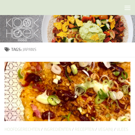
Doorgaan naar inhoud
TAGS:
JAPANS
HOOFDGERECHTEN
/
INGREDIËNTEN
/
RECEPTEN
/
VEGA(N)
/
VLEES