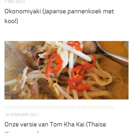
7 MEI 2023
Okonomiyaki (Japanse pannenkoek met
kool)
HOOFDGERECHTEN
/
RECEPTEN
/
VLEES
/
VOORGERECHTEN
16 FEBRUARI 2021
Onze versie van Tom Kha Kai (Thaise