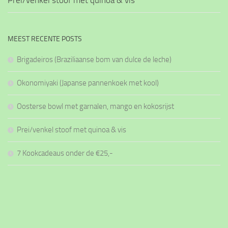
Prei/venkel stoof met quinoa & vis
MEEST RECENTE POSTS
Brigadeiros (Braziliaanse bom van dulce de leche)
Okonomiyaki (Japanse pannenkoek met kool)
Oosterse bowl met garnalen, mango en kokosrijst
Prei/venkel stoof met quinoa & vis
7 Kookcadeaus onder de €25,-