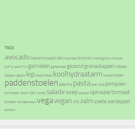
TAGS
avocado
balsamicoazijn
broccoli
BBQ
boontjes
champignons
chocola
garnalen
gezond
granaatappel
curry
indiaas
eend
fris
geitenkaas
koolhydraatarm
kip
linzen
italiaans
Japans
kipschnitzel
koolsla
paddenstoelen
pasta
pompoen
paprika
peer
pita
salade
soep
spinazie
tomaat
rijst
portobello
ravioli
risotto
spekjes
vega
vegan
zalm
vis
zoete aardappel
tomaten
tomatensaus
zomers