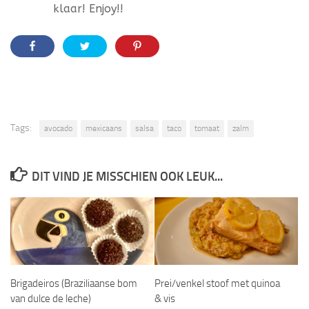
klaar! Enjoy!!
Tags:
avocado
mexicaans
salsa
taco
tomaat
zalm
DIT VIND JE MISSCHIEN OOK LEUK...
Brigadeiros (Braziliaanse bom
Prei/venkel stoof met quinoa
van dulce de leche)
& vis