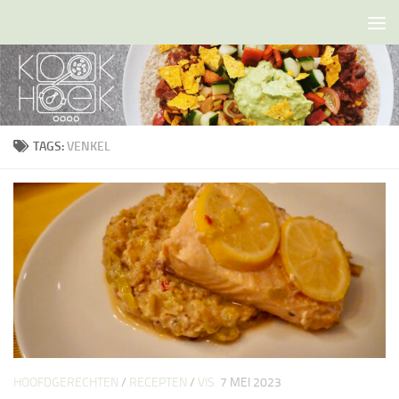
Doorgaan naar inhoud
TAGS:
VENKEL
HOOFDGERECHTEN
/
RECEPTEN
/
VIS
7 MEI 2023