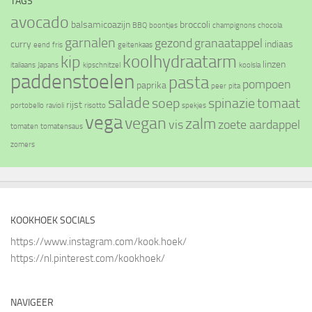
TAGS
avocado
balsamicoazijn
broccoli
BBQ
boontjes
champignons
chocola
garnalen
gezond
granaatappel
curry
indiaas
eend
fris
geitenkaas
koolhydraatarm
kip
linzen
italiaans
Japans
kipschnitzel
koolsla
paddenstoelen
pasta
pompoen
paprika
peer
pita
salade
soep
spinazie
tomaat
rijst
portobello
ravioli
risotto
spekjes
vega
vegan
zalm
vis
zoete aardappel
tomaten
tomatensaus
zomers
KOOKHOEK SOCIALS
https://www.instagram.com/kook.hoek/
https://nl.pinterest.com/kookhoek/
NAVIGEER