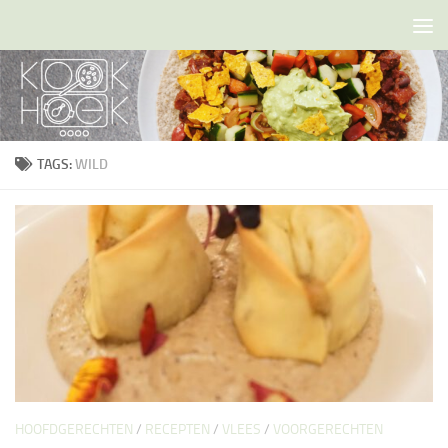
Doorgaan naar inhoud
TAGS:
WILD
HOOFDGERECHTEN
/
RECEPTEN
/
VLEES
/
VOORGERECHTEN