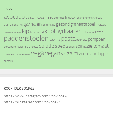
TAGS
avocado
balsamicoazijn
broccoli
BBQ
boontjes
champignons
chocola
garnalen
gezond
granaatappel
curry
indiaas
eend
fris
geitenkaas
koolhydraatarm
kip
linzen
italiaans
Japans
kipschnitzel
koolsla
paddenstoelen
pasta
pompoen
paprika
peer
pita
salade
soep
spinazie
tomaat
rijst
portobello
ravioli
risotto
spekjes
vega
vegan
zalm
vis
zoete aardappel
tomaten
tomatensaus
zomers
KOOKHOEK SOCIALS
https://www.instagram.com/kook.hoek/
https://nl.pinterest.com/kookhoek/