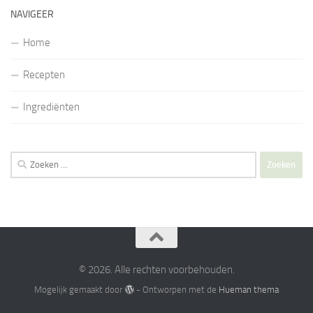
NAVIGEER
Home
Recepten
Ingrediënten
Zoeken
naar:
© 2026. Alle rechten voorbehouden.
Mogelijk gemaakt door
- Ontworpen met de
Hueman thema