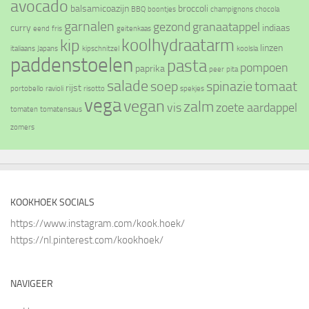
avocado
balsamicoazijn
broccoli
BBQ
boontjes
champignons
chocola
garnalen
gezond
granaatappel
curry
indiaas
eend
fris
geitenkaas
koolhydraatarm
kip
linzen
italiaans
Japans
kipschnitzel
koolsla
paddenstoelen
pasta
pompoen
paprika
peer
pita
salade
soep
spinazie
tomaat
rijst
portobello
ravioli
risotto
spekjes
vega
vegan
zalm
vis
zoete aardappel
tomaten
tomatensaus
zomers
KOOKHOEK SOCIALS
https://www.instagram.com/kook.hoek/
https://nl.pinterest.com/kookhoek/
NAVIGEER