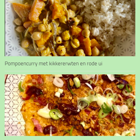
Pompoencurry met kikkererwten en rode ui