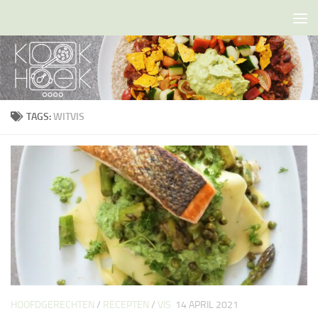
Doorgaan naar inhoud
TAGS:
WITVIS
HOOFDGERECHTEN
/
RECEPTEN
/
VIS
14 APRIL 2021