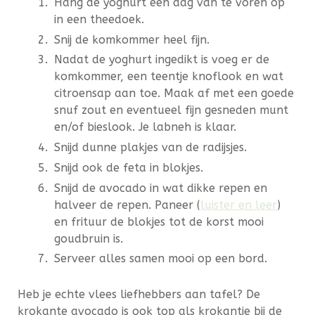
Hang de yoghurt een dag van te voren op
in een theedoek.
Snij de komkommer heel fijn.
Nadat de yoghurt ingedikt is voeg er de
komkommer, een teentje knoflook en wat
citroensap aan toe. Maak af met een goede
snuf zout en eventueel fijn gesneden munt
en/of bieslook. Je labneh is klaar.
Snijd dunne plakjes van de radijsjes.
Snijd ook de feta in blokjes.
Snijd de avocado in wat dikke repen en
halveer de repen. Paneer (
luister en leer
)
en frituur de blokjes tot de korst mooi
goudbruin is.
Serveer alles samen mooi op een bord.
Heb je echte vlees liefhebbers aan tafel? De
krokante avocado is ook top als krokantje bij de