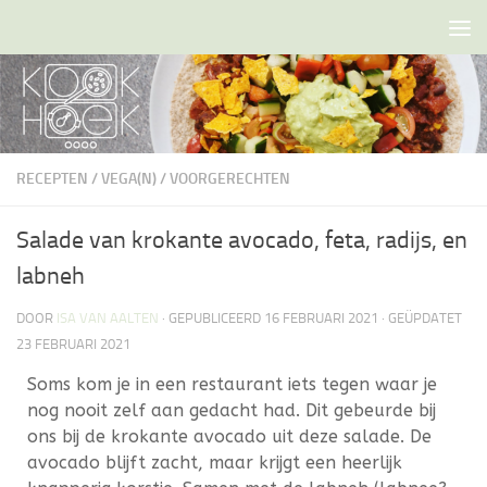
Doorgaan naar inhoud
RECEPTEN
/
VEGA(N)
/
VOORGERECHTEN
Salade van krokante avocado, feta, radijs, en
labneh
DOOR
ISA VAN AALTEN
· GEPUBLICEERD
16 FEBRUARI 2021
· GEÜPDATET
23 FEBRUARI 2021
Soms kom je in een restaurant iets tegen waar je
nog nooit zelf aan gedacht had. Dit gebeurde bij
ons bij de krokante avocado uit deze salade. De
avocado blijft zacht, maar krijgt een heerlijk