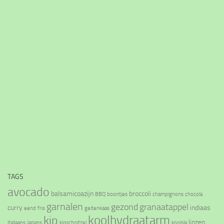
TAGS
avocado
balsamicoazijn
broccoli
BBQ
boontjes
champignons
chocola
garnalen
gezond
granaatappel
curry
indiaas
eend
fris
geitenkaas
koolhydraatarm
kip
linzen
italiaans
Japans
kipschnitzel
koolsla