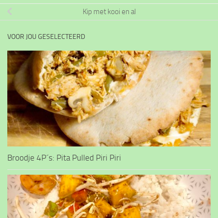
Kip met kooi en al
VOOR JOU GESELECTEERD
Broodje 4P´s: Pita Pulled Piri Piri