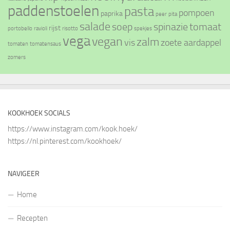
paddenstoelen
pasta
pompoen
paprika
peer
pita
salade
soep
spinazie
tomaat
rijst
portobello
ravioli
risotto
spekjes
vega
vegan
zalm
vis
zoete aardappel
tomaten
tomatensaus
zomers
KOOKHOEK SOCIALS
https://www.instagram.com/kook.hoek/
https://nl.pinterest.com/kookhoek/
NAVIGEER
Home
Recepten