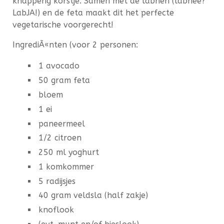
knapperig korstje. Samen met de labneh (labnee?
LabJA!) en de feta maakt dit het perfecte
vegetarische voorgerecht!
IngrediÃ«nten (voor 2 personen:
1 avocado
50 gram feta
bloem
1 ei
paneermeel
1/2 citroen
250 ml yoghurt
1 komkommer
5 radijsjes
40 gram veldsla (half zakje)
knoflook